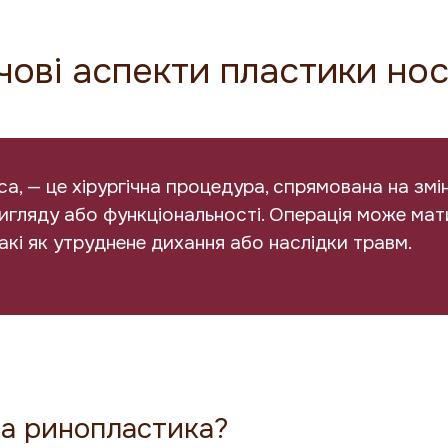
чові аспекти пластики но
а, — це хірургічна процедура, спрямована на змі
гляду або функціональності. Операція може мати
акі як утруднене дихання або наслідки травм.
на ринопластика?