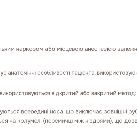
льним наркозом або місцевою анестезією залежно
зує анатомічні особливості пацієнта, використов
 використовуються відкритий або закритий метод:
уються всередині носа, що виключає зовнішні руб
ся на колумелі (перемичці між ніздрями), що доз