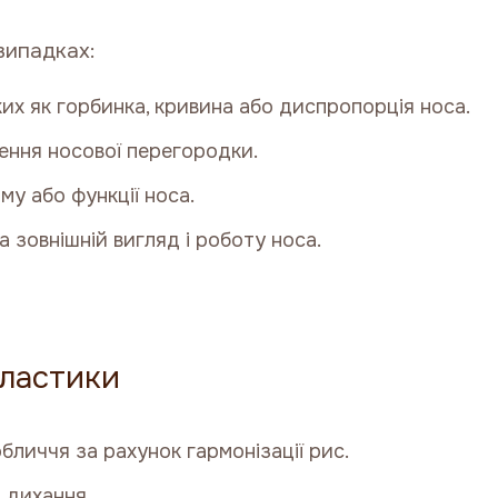
випадках:
ких як горбинка, кривина або диспропорція носа.
ення носової перегородки.
му або функції носа.
 зовнішній вигляд і роботу носа.
пластики
личчя за рахунок гармонізації рис.
 дихання.