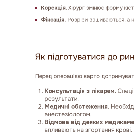
Корекція
. Хірург змінює форму кі
Фіксація.
Розрізи зашиваються, а н
Як підготуватися до ри
Перед операцією варто дотримуват
Консультація з лікарем
.
Спеціа
результати.
Медичні обстеження.
Необхідн
анестезіологом.
Відмова від деяких медикаме
впливають на згортання крові.