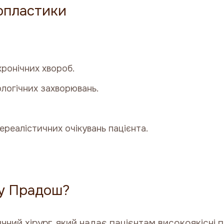
опластики
хронічних хвороб.
логічних захворювань.
ереалістичних очікувань пацієнта.
ну Прадош?
ний хірург, який надає пацієнтам високоякісні п