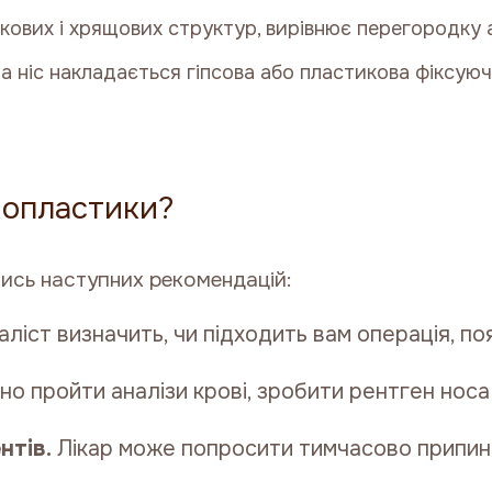
сткових і хрящових структур, вирівнює перегородку
а ніс накладається гіпсова або пластикова фіксуюч
нопластики?
ись наступних рекомендацій:
ліст визначить, чи підходить вам операція, по
о пройти аналізи крові, зробити рентген носа
нтів.
Лікар може попросити тимчасово припини