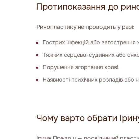
Протипоказання до рин
Ринопластику не проводять у разі:
Гострих інфекцій або загострення 
Тяжких серцево-судинних або онко
Порушення згортання крові.
Наявності психічних розладів або н
Чому варто обрати Іри
Ірина Прадош
— досвідчений пластич