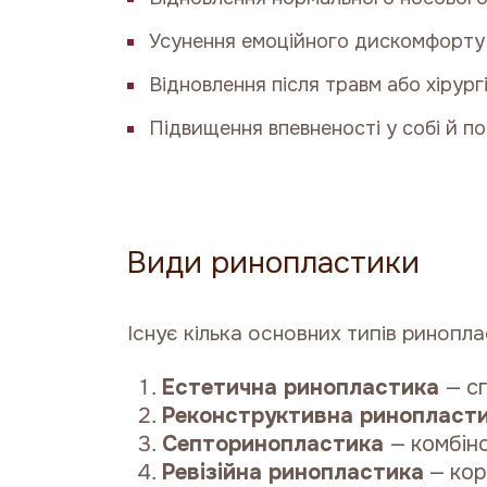
Усунення емоційного дискомфорту 
Відновлення після травм або хірург
Підвищення впевненості у собі й п
Види ринопластики
Існує кілька основних типів ринопла
Естетична ринопластика
— с
Реконструктивна ринопласт
Септоринопластика
— комбін
Ревізійна ринопластика
— кор